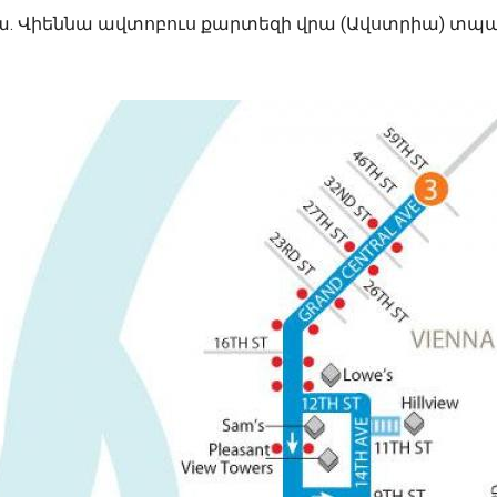
ա. Վիեննա ավտոբուս քարտեզի վրա (Ավստրիա) տպ