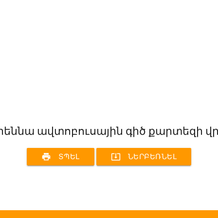
իեննա ավտոբուսային գիծ քարտեզի վ
print
system_update_alt
ՏՊԵԼ
ՆԵՐԲԵՌՆԵԼ