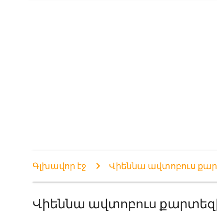
Գլխավոր էջ
Վիեննա ավտոբուս քա
Վիեննա ավտոբուս քարտեզ