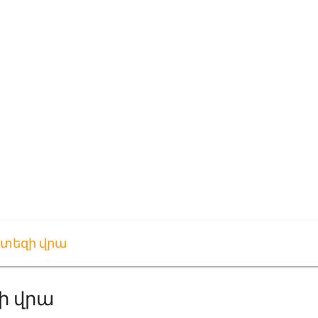
րտեզի վրա
ի վրա