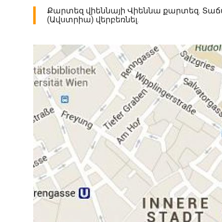
Քարտեզ վիեննայի Վիեննա քարտեզ. Տաճ
(Ավստրիա) վերբեռնել.