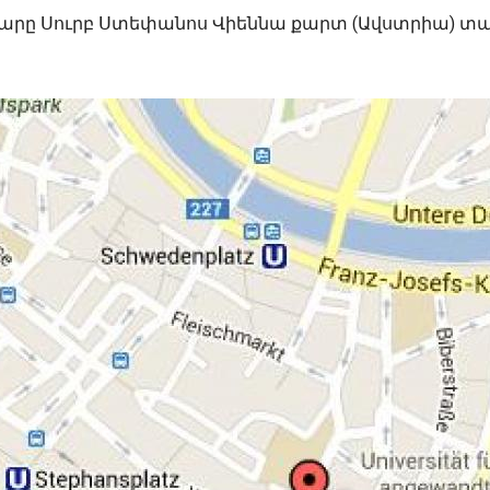
արը Սուրբ Ստեփանոս Վիեննա քարտ (Ավստրիա) տպ