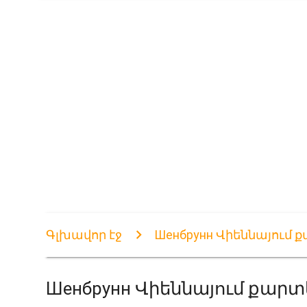
Գլխավոր էջ
Шенбрунн Վիեննայում 
Шенбрунн Վիեննայում քարտ